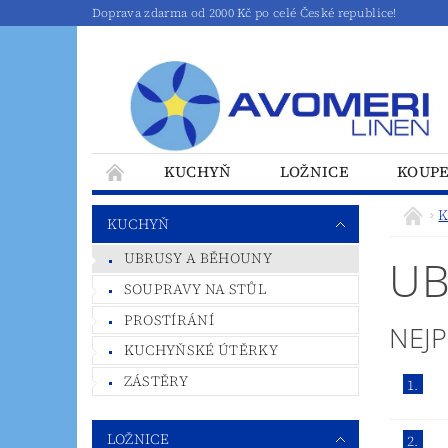
Doprava zdarma od 2000 Kč po celé České republice!
KUCHYŇ
LOŽNICE
KOUP
K
KUCHYŇ
UBRUSY A BĚHOUNY
UB
SOUPRAVY NA STŮL
PROSTÍRÁNÍ
NEJ
KUCHYŇSKÉ ÚTĚRKY
ZÁSTĚRY
1.
LOŽNICE
2.