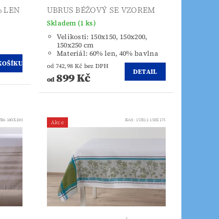
% LEN
UBRUS BÉŽOVÝ SE VZOREM
Skladem
(1 ks)
Velikosti: 150x150, 150x200,
150x250 cm
Materiál: 60% len, 40% bavlna
od 742,98 Kč bez DPH
DETAIL
899 Kč
od
B6-180X180
Kód:
1UB11-150X175
Akce