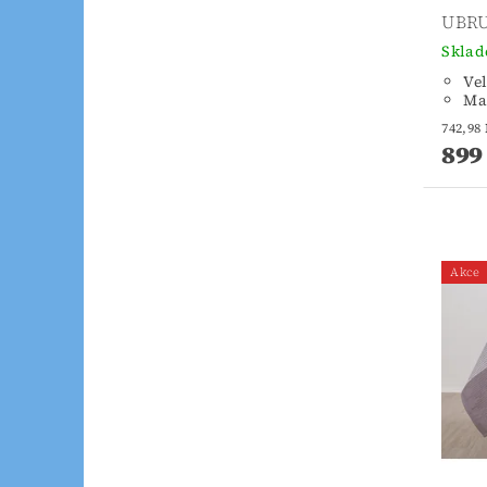
UBRU
Skla
Vel
Mat
899
Akce