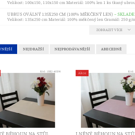
Velikost: 100x150, 110x150 cm Materiál: 100% len 1 ks tkaný ubrou
UBRUS OVÁLNÝ 135X250 CM (100% MĚKČENÝ LEN)
–
SKLAD
Velikost: 135x250 cm Materiál: 100% měkčený len Gramáž: 250 g/
ZOBRAZIT VÍCE
VNĚJŠÍ
NEJDRAŽŠÍ
NEJPRODÁVANĚJŠÍ
ABECEDNĚ
Kód:
1BE2-40X90
Kód:
Akce
Ý BĚHOUN NA STŮL
LNĚNÝ BĚHOUN NA STŮ