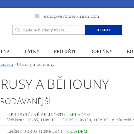
eshop@avomeri-linen.com
ELNA
LÁTKY
PRO DĚTI
DOPLŇKY
KO
uchyň
Ubrusy a běhouny
RUSY A BĚHOUNY
PRODÁVANĚJŠÍ
UBRUS (RŮZNÉ VELIKOSTI)
–
SKLADEM
Velikost: 110x85, 110x110, 110x125, 110x150, 110x185 cm Materiál:
LNĚNÝ UBRUS (100% LEN)
–
SKLADEM