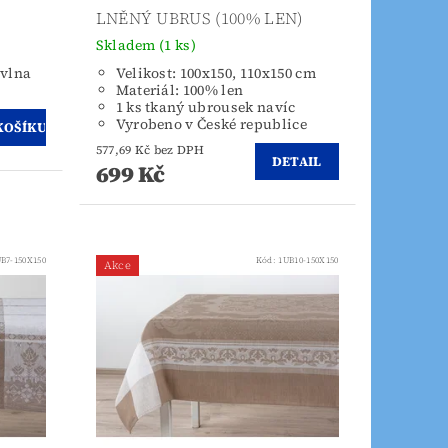
LNĚNÝ UBRUS (100% LEN)
Skladem
(1 ks)
avlna
Velikost: 100x150, 110x150 cm
Materiál: 100% len
1 ks tkaný ubrousek navíc
Vyrobeno v České republice
577,69 Kč bez DPH
DETAIL
699 Kč
B7-150X150
Kód:
1UB10-150X150
Akce