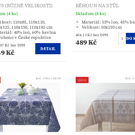
S (RŮZNÉ VELIKOSTI)
BĚHOUN NA STŮL
dem
(4 ks)
Skladem
(8 ks)
ikost: 110x85, 110x110,
Materiál: 55% len, 45% b
x125, 110x150, 110x185 cm
Velikost: 50x150 cm
eriál: 40% len, 60% bavlna
404,13 Kč bez DPH
robeno v České republice
489 Kč
od 371,07 Kč bez DPH
DETAIL
9 Kč
Kód:
1UB14-150X150
Kód:
1U
Akce