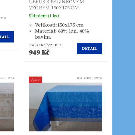
UBRUS S BYLINKOVÝM
VZOREM 150X175 CM
Skladem
(1 ks)
en a
Velikosti:150x175 cm
Materiál: 60% len, 40%
bavlna
TAIL
784,30 Kč bez DPH
DETAIL
949 Kč
Kód:
1UB34
Kód:
1UB20-155X250
Akce