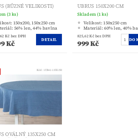
S (RŮZNÉ VELIKOSTI)
UBRUS 150X200 CM
dem
(3 ks)
Skladem
(1 ks)
ikost: 150x200, 150x250 cm
Velikost: 150x250 cm
eriál: 56% len, 44% bavlna
Materiál: 60% len, 40% b
od 825,62 Kč bez DPH
825,62 Kč bez DPH
DETAIL
9 Kč
999 Kč
Kód:
1UB41-135X250
S OVÁLNÝ 135X250 CM