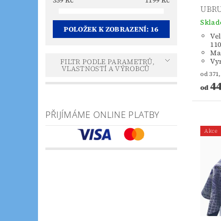
359
Kč
1199
Kč
UBRU
Skla
POLOŽEK K ZOBRAZENÍ:
16
Vel
110
Mat
Vy
FILTR PODLE PARAMETRŮ,
VLASTNOSTÍ A VÝROBCŮ
44
od
PŘIJÍMÁME ONLINE PLATBY
Akce