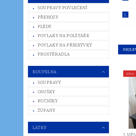
SOUPRAVY POVLEČENÍ
3.
PŘEHOZY
PLÉDY
POVLAKY NA POLŠTÁŘE
POVLAKY NA PŘIKRÝVKY
NEJLE
PROSTĚRADLA
KOUPELNA
Akce
SOUPRAVY
OSUŠKY
RUČNÍKY
ŽUPANY
LÁTKY
LNĚN