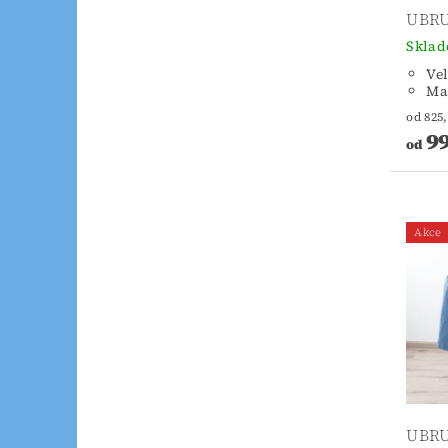
UBRU
Skla
Vel
Mat
99
od
Akce
UBRU