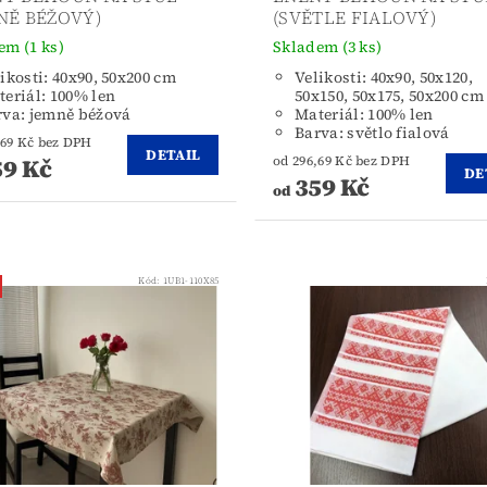
NĚ BÉŽOVÝ)
(SVĚTLE FIALOVÝ)
dem
(1 ks)
Skladem
(3 ks)
ikosti: 40x90, 50x200 cm
Velikosti: 40x90, 50x120,
eriál: 100% len
50x150, 50x175, 50x200 cm
rva: jemně béžová
Materiál: 100% len
Barva: světlo fialová
od 296,69 Kč bez DPH
DETAIL
9 Kč
od 296,69 Kč bez DPH
DE
359 Kč
od
Kód:
1UB1-110X85