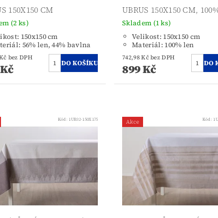
S 150X150 CM
UBRUS 150X150 CM, 100
dem
(2 ks)
Skladem
(1 ks)
ikost: 150x150 cm
Velikost: 150x150 cm
eriál: 56% len, 44% bavlna
Materiál: 100% len
742,98 Kč bez DPH
742,98 Kč bez DPH
 Kč
899 Kč
Kód:
1UB32-150X175
Kód:
1U
Akce