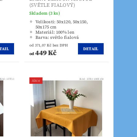
(SVĚTLE FIALOVÝ)
Skladem
(3 ks)
Velikosti: 50x120, 50x150,
50x175 cm
Materiál: 100% len
Barva: světlo fialová
od 371,07 Kč bez DPH
TAIL
DETAIL
449 Kč
od
Kód:
1UT13
Kód:
1UB2-100X150
Akce