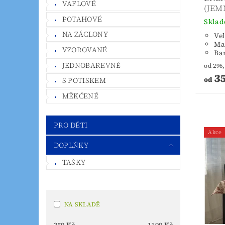
VAFLOVÉ
(JEM
POTAHOVÉ
Skla
NA ZÁCLONY
Vel
Mat
VZOROVANÉ
Ba
JEDNOBAREVNÉ
35
od
S POTISKEM
MĚKČENÉ
PRO DĚTI
Akce
DOPLŇKY
TAŠKY
NA SKLADĚ