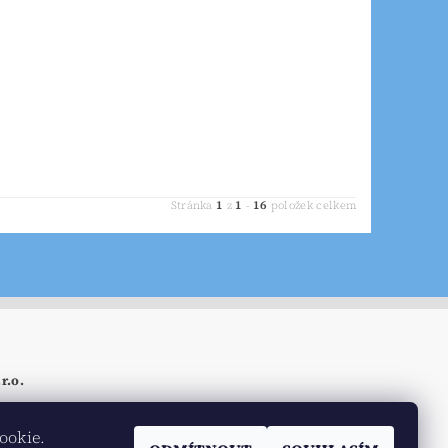
1
1
16
Stránka
z
-
položek celkem
r.o.
ri-linen.co
ookie.