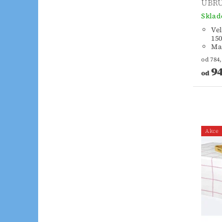
UBRU
Skla
Vel
15
Mat
94
od
Akce