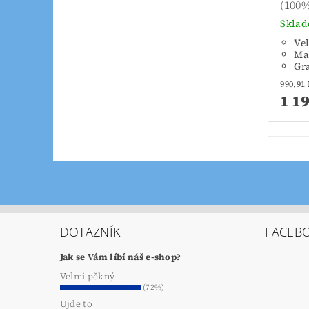
(100
Skla
Vel
Ma
Gr
1 1
DOTAZNÍK
FACEB
Jak se Vám líbí náš e-shop?
Velmi pěkný
(72%)
Ujde to