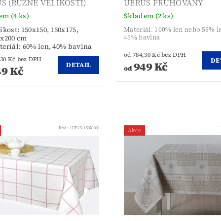
S (RŮZNÉ VELIKOSTI)
UBRUS PRŮHOVANÝ
dem
(4 ks)
Skladem
(2 ks)
ikost: 150x150, 150x175,
Materiál: 100% len nebo 55% l
0x200 cm
45% bavlna
eriál: 60% len, 40% bavlna
od 784,30 Kč bez DPH
od 784,30 Kč bez DPH
DE
949 Kč
DETAIL
9 Kč
od
Kód:
1UB25-150X200
Akce