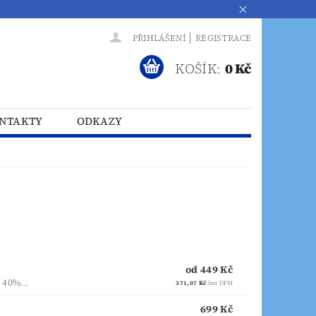
|
PŘIHLÁŠENÍ
REGISTRACE
KOŠÍK:
0 Kč
NTAKTY
ODKAZY
od 449 Kč
 40%...
371,07 Kč
bez DPH
699 Kč