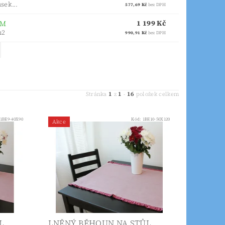
sek...
577,69 Kč
bez DPH
1 199 Kč
EM
m2
990,91 Kč
bez DPH
1
1
16
Stránka
z
-
položek celkem
1BE9-40X90
Kód:
1BE10-50X120
Akce
L
LNĚNÝ BĚHOUN NA STŮL