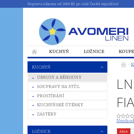
Doprava zdarma od 2000 Kč po celé České republice!
KUCHYŇ
LOŽNICE
KOUP
K
KUCHYŇ
UBRUSY A BĚHOUNY
LN
SOUPRAVY NA STŮL
PROSTÍRÁNÍ
FI
KUCHYŇSKÉ ÚTĚRKY
ZÁSTĚRY
Neohod
LOŽNICE
Akce