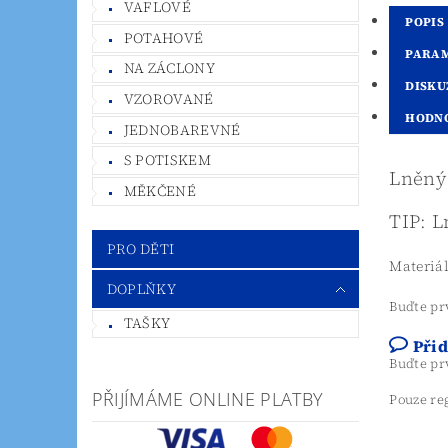
VAFLOVÉ
POPIS
POTAHOVÉ
PARA
NA ZÁCLONY
DISKU
VZOROVANÉ
HODN
JEDNOBAREVNÉ
S POTISKEM
Lněný 
MĚKČENÉ
TIP:
L
PRO DĚTI
Materiá
DOPLŇKY
Buďte prv
TAŠKY
Při
Buďte prv
PŘIJÍMÁME ONLINE PLATBY
Pouze re