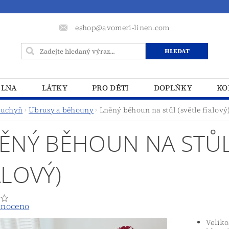
eshop@avomeri-linen.com
ELNA
LÁTKY
PRO DĚTI
DOPLŇKY
KO
uchyň
Ubrusy a běhouny
Lněný běhoun na stůl (světle fialový
ĚNÝ BĚHOUN NA STŮL
ALOVÝ)
noceno
Veliko