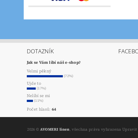
DOTAZNÍK
FACEB
Jak se Vám líbí náš e-shop?
Velmi pěkný
(72%)
Ujde to
(17%)
Nelíbí se mi
(11%)
Počet hlasů:
64
2026 ©
AVOMERI linen
, všechna práva vyhrazena
Upravit