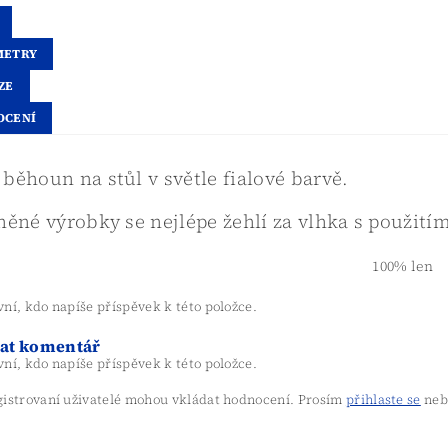
METRY
ZE
OCENÍ
běhoun na stůl v světle fialové barvě.
něné výrobky se nejlépe žehlí za vlhka s použitím
l
100% len
ní, kdo napíše příspěvek k této položce.
dat komentář
ní, kdo napíše příspěvek k této položce.
gistrovaní uživatelé mohou vkládat hodnocení. Prosím
přihlaste se
neb