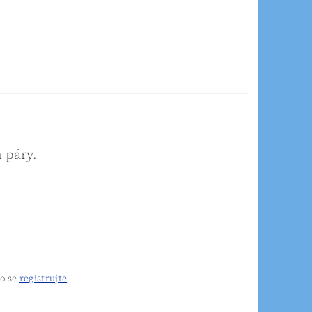
 páry.
o se
registrujte
.