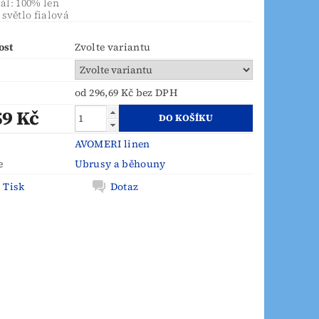
ál: 100% len
 světlo fialová
ost
Zvolte variantu
od 296,69 Kč
bez DPH
59 Kč
AVOMERI linen
e
Ubrusy a běhouny
Tisk
Dotaz