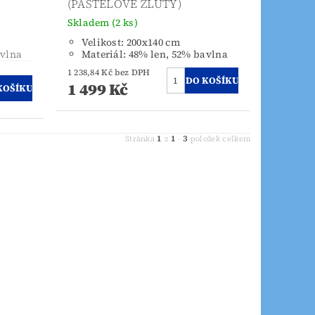
(PASTELOVĚ ŽLUTÝ)
Skladem
(2 ks)
Velikost: 200x140 cm
avlna
Materiál: 48% len, 52% bavlna
1 238,84 Kč bez DPH
1 499 Kč
1
1
3
Stránka
z
-
položek celkem