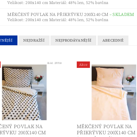
Velikost: 200x140 cm Materiál: 48% len, 52% bavlna
MĚKČENÝ POVLAK NA PŘIKRÝVKU 200X140 CM
–
SKLADEM
Velikost: 200x140 cm Materiál: 48% len, 52% bavlna
VNĚJŠÍ
NEJDRAŽŠÍ
NEJPRODÁVANĚJŠÍ
ABECEDNĚ
Kód:
2PP18
Akce
ČENÝ POVLAK NA
MĚKČENÝ POVLAK NA
RÝVKU 200X140 CM
PŘIKRÝVKU 200X140 CM