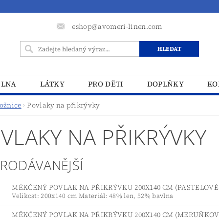
eshop@avomeri-linen.com
ELNA
LÁTKY
PRO DĚTI
DOPLŇKY
KO
ožnice
Povlaky na přikrývky
VLAKY NA PŘIKRÝVKY
PRODÁVANĚJŠÍ
MĚKČENÝ POVLAK NA PŘIKRÝVKU 200X140 CM (PASTELOVĚ
Velikost: 200x140 cm Materiál: 48% len, 52% bavlna
MĚKČENÝ POVLAK NA PŘIKRÝVKU 200X140 CM (MERUŇKO