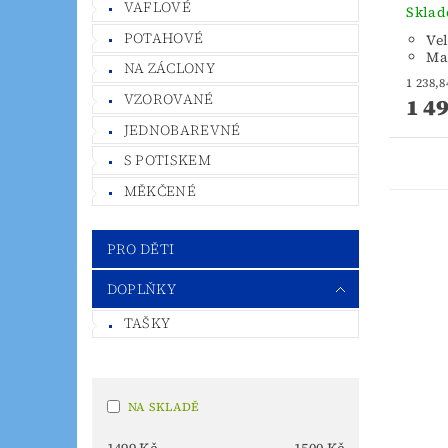
VAFLOVÉ
Skla
POTAHOVÉ
Vel
Mat
NA ZÁCLONY
VZOROVANÉ
1 4
JEDNOBAREVNÉ
S POTISKEM
MĚKČENÉ
PRO DĚTI
DOPLŇKY
TAŠKY
NA SKLADĚ