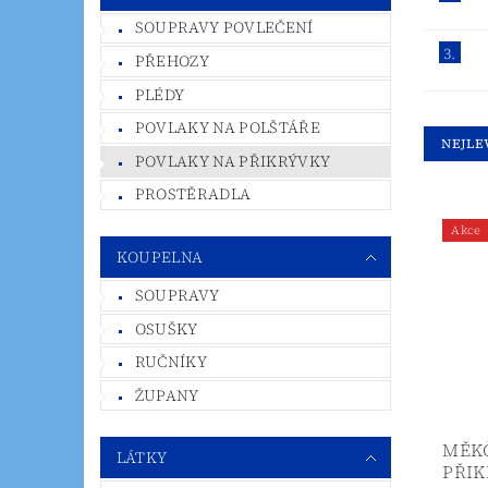
SOUPRAVY POVLEČENÍ
3.
PŘEHOZY
PLÉDY
POVLAKY NA POLŠTÁŘE
NEJLE
POVLAKY NA PŘIKRÝVKY
PROSTĚRADLA
Akce
KOUPELNA
SOUPRAVY
OSUŠKY
RUČNÍKY
ŽUPANY
MĚK
LÁTKY
PŘIK