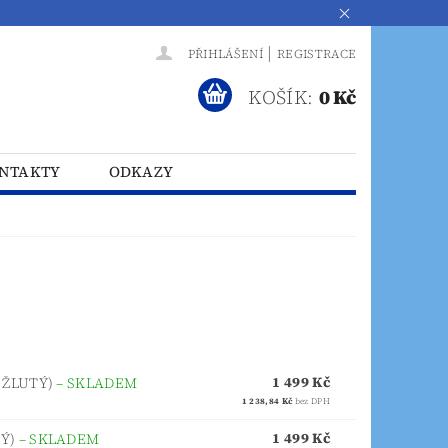
|
PŘIHLÁŠENÍ
REGISTRACE
KOŠÍK:
0 Kč
NTAKTY
ODKAZY
1 499 Kč
 ŽLUTÝ)
–
SKLADEM
1 238,84 Kč
bez DPH
1 499 Kč
VÝ)
–
SKLADEM