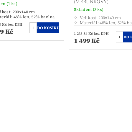
(MERUŇKOVÝ)
dem
(1 ks)
Skladem
(3 ks)
ikost: 200x140 cm
eriál: 48% len, 52% bavlna
Velikost: 200x140 cm
Materiál: 48% len, 52% b
1 238,84 Kč bez DPH
99 Kč
1 238,84 Kč bez DPH
1 499 Kč