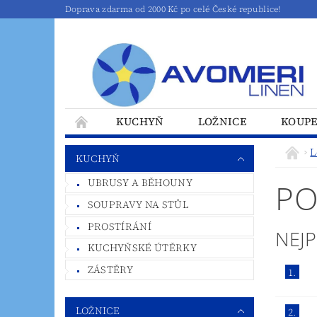
Doprava zdarma od 2000 Kč po celé České republice!
KUCHYŇ
LOŽNICE
KOUP
L
KUCHYŇ
UBRUSY A BĚHOUNY
PO
SOUPRAVY NA STŮL
PROSTÍRÁNÍ
NEJ
KUCHYŇSKÉ ÚTĚRKY
ZÁSTĚRY
1.
LOŽNICE
2.