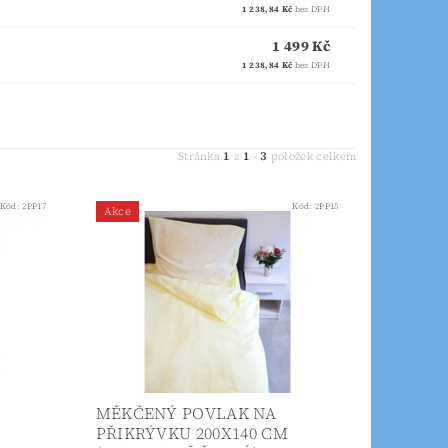
1 238,84 Kč
bez DPH
1 499 Kč
1 238,84 Kč
bez DPH
1
1
3
Stránka
z
-
položek celkem
Kód:
2PP17
Kód:
2PP15
Akce
MĚKČENÝ POVLAK NA
PŘIKRÝVKU 200X140 CM