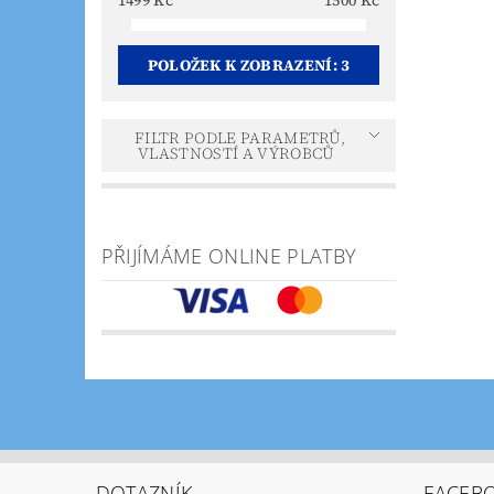
1499
Kč
1500
Kč
POLOŽEK K ZOBRAZENÍ:
3
FILTR PODLE PARAMETRŮ,
VLASTNOSTÍ A VÝROBCŮ
PŘIJÍMÁME ONLINE PLATBY
DOTAZNÍK
FACEB