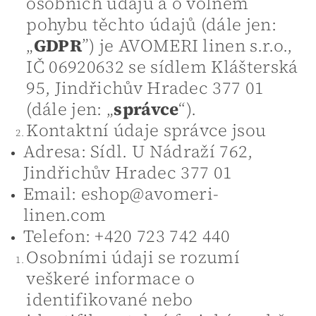
osobních údajů a o volném
pohybu těchto údajů (dále jen:
„
GDPR
”) je AVOMERI linen s.r.o.,
IČ 06920632 se sídlem Klášterská
95, Jindřichův Hradec 377 01
(dále jen: „
správce
“).
Kontaktní údaje správce jsou
Adresa: Sídl. U Nádraží 762,
Jindřichův Hradec 377 01
Email: eshop@avomeri-
linen.com
Telefon: +420 723 742 440
Osobními údaji se rozumí
veškeré informace o
identifikované nebo