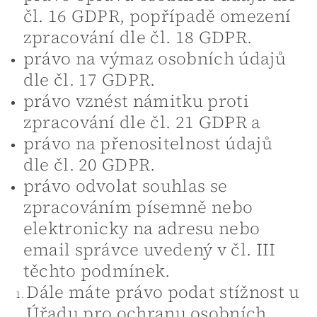
čl. 16 GDPR, popřípadě omezení
zpracování dle čl. 18 GDPR.
právo na výmaz osobních údajů
dle čl. 17 GDPR.
právo vznést námitku proti
zpracování dle čl. 21 GDPR a
právo na přenositelnost údajů
dle čl. 20 GDPR.
právo odvolat souhlas se
zpracováním písemně nebo
elektronicky na adresu nebo
email správce uvedený v čl. III
těchto podmínek.
Dále máte právo podat stížnost u
Úřadu pro ochranu osobních