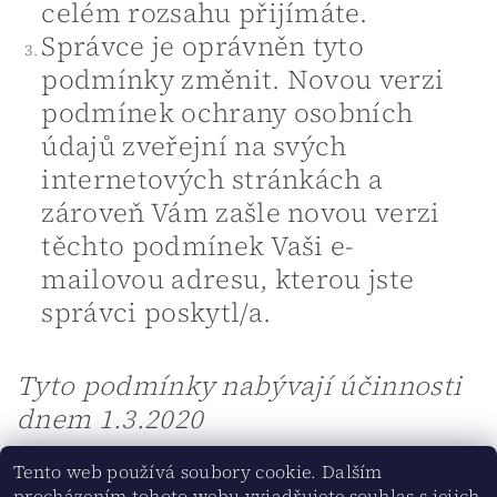
celém rozsahu přijímáte.
Správce je oprávněn tyto
podmínky změnit. Novou verzi
podmínek ochrany osobních
údajů zveřejní na svých
internetových stránkách a
zároveň Vám zašle novou verzi
těchto podmínek Vaši e-
mailovou adresu, kterou jste
správci poskytl/a.
Tyto podmínky nabývají účinnosti
dnem 1.3.2020
Tento web používá soubory cookie. Dalším
PŘEDCHOZÍ ČLÁNEK
DALŠÍ ČLÁNEK
procházením tohoto webu vyjadřujete souhlas s jejich