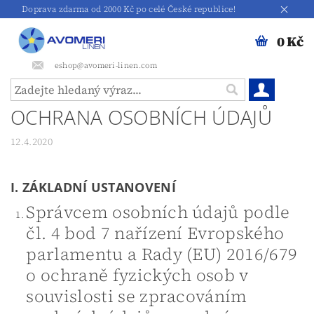
Doprava zdarma od 2000 Kč po celé České republice!
0 Kč
eshop@avomeri-linen.com
OCHRANA OSOBNÍCH ÚDAJŮ
12.4.2020
I. ZÁKLADNÍ USTANOVENÍ
Správcem osobních údajů podle
čl. 4 bod 7 nařízení Evropského
parlamentu a Rady (EU) 2016/679
o ochraně fyzických osob v
souvislosti se zpracováním