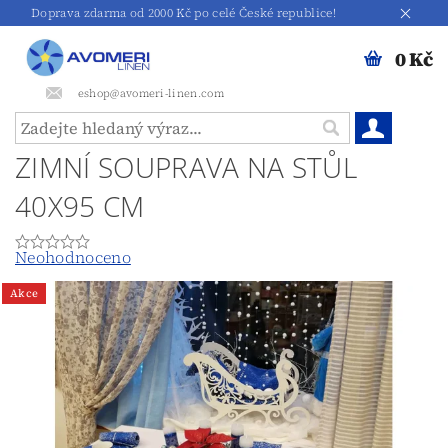
Doprava zdarma od 2000 Kč po celé České republice!
0 Kč
eshop@avomeri-linen.com
ZIMNÍ SOUPRAVA NA STŮL
40X95 CM
Neohodnoceno
Akce