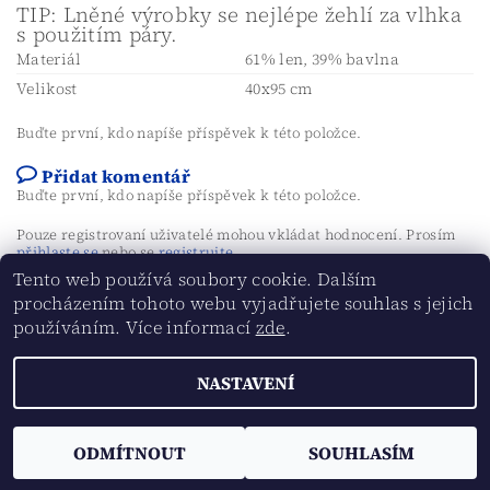
TIP: Lněné výrobky se nejlépe žehlí za vlhka
s použitím páry.
Materiál
61% len, 39% bavlna
Velikost
40x95 cm
Buďte první, kdo napíše příspěvek k této položce.
Přidat komentář
Buďte první, kdo napíše příspěvek k této položce.
Pouze registrovaní uživatelé mohou vkládat hodnocení. Prosím
přihlaste se
nebo se
registrujte
.
Tento web používá soubory cookie. Dalším
procházením tohoto webu vyjadřujete souhlas s jejich
používáním. Více informací
zde
.
NASTAVENÍ
Upravit nastavení cookies
2026 ©
AVOMERI linen
, všechna práva vyhrazena
Vytvořil Shoptet
ODMÍTNOUT
SOUHLASÍM