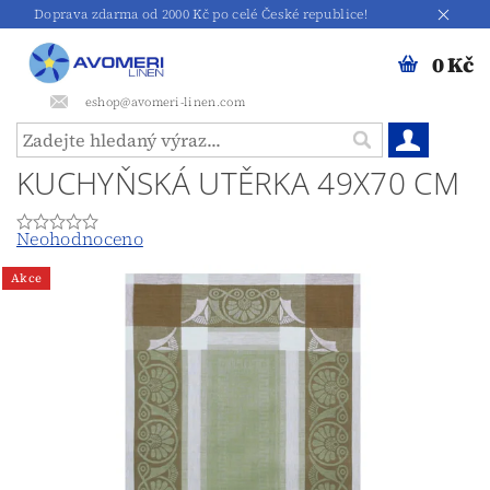
Doprava zdarma od 2000 Kč po celé České republice!
0 Kč
eshop@avomeri-linen.com
KUCHYŇSKÁ UTĚRKA 49X70 CM
Neohodnoceno
Akce